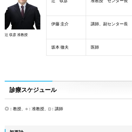
辻󠄀 収彦
准教授 センター長
伊藤 圭介
講師、副センター長
辻󠄀 収彦 准教授
坂本 徹夫
医師
診療スケジュール
◎：教授、○：准教授、□：講師