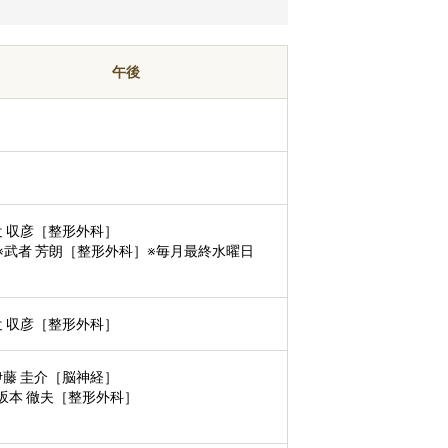
午後
辻󠄀 収彦［整形外科］
武者 芳朗［整形外科］※毎月最終水曜日
辻󠄀 収彦［整形外科］
伊藤 圭介［脳神経］
本 徹夫［整形外科］