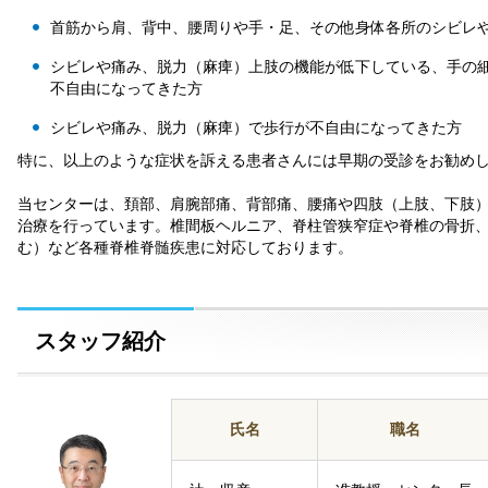
⾸筋から肩、背中、腰周りや⼿・⾜、その他⾝体各所のシビレ
シビレや痛み、脱⼒（⿇痺）上肢の機能が低下している、⼿の
不⾃由になってきた⽅
シビレや痛み、脱⼒（⿇痺）で歩⾏が不⾃由になってきた⽅
特に、以上のような症状を訴える患者さんには早期の受診をお勧め
当センターは、頚部、肩腕部痛、背部痛、腰痛や四肢（上肢、下肢
治療を⾏っています。椎間板ヘルニア、脊柱管狭窄症や脊椎の⾻折
む）など各種脊椎脊髄疾患に対応しております。
スタッフ紹介
氏名
職名