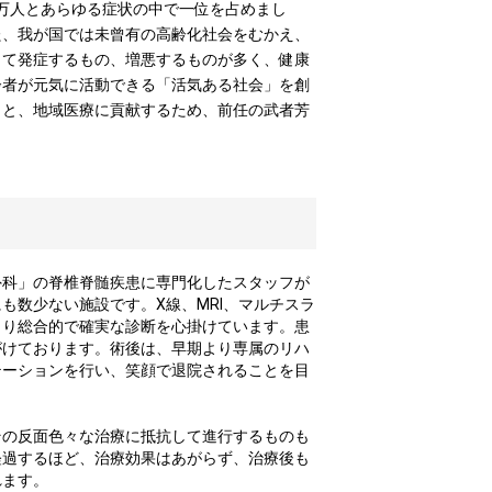
3万⼈とあらゆる症状の中で⼀位を占めまし
た、我が国では未曾有の⾼齢化社会をむかえ、
って発症するもの、増悪するものが多く、健康
齢者が元気に活動できる「活気ある社会」を創
もと、地域医療に貢献するため、前任の武者芳
外科」の脊椎脊髄疾患に専⾨化したスタッフが
も数少ない施設です。X線、MRI、マルチスラ
より総合的で確実な診断を⼼掛けています。患
がけております。術後は、早期より専属のリハ
テーションを⾏い、笑顔で退院されることを⽬
その反⾯⾊々な治療に抵抗して進⾏するものも
経過するほど、治療効果はあがらず、治療後も
れます。