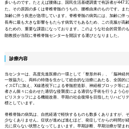
多いものです。たとえば腰痛は、国⺠⽣活基礎調査で有訴者が447.
た。その原因の多くは脊椎脊髄のうちの、腰椎由来のものです。ま
加齢に伴う疾患が急増しています。脊椎脊髄の病気には、加齢に伴
⻑寿に最も⼤きな影響をもたらす病気でもあるため、この克服が⾼
るための、重要な課題になっております。このような社会的背景の
朗教授が当院に脊椎脊髄センターを開設する運びとなりました。
診療内容
当センターは、⾼度先進医療の⼀環として「整形外科」、「脳神経
⼀致協⼒し、両科の特徴を⽣かして総合的な治療にあたる、全国的に
イスCTに加え、X線透視下による脊髄腔造影、神経根ブロック等に
者さん個々に会わせた適切な侵襲度による適切な手術を行うよう心
ビリスタッフによる機能改善、早期の社会復帰を⽬指したリハビリ
標としています。
脊椎脊髄の病気は、⾃然経過で軽快するものも数多くありますが、
少なくありません。症状が進めば進むほど、発症してからの時間が
元に戻らない状態となってしまいます。早期診断、早期治療が望ま