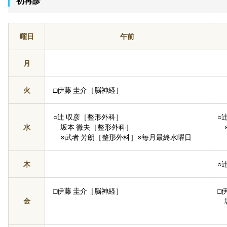
初再診
曜日
午前
月
火
□伊藤 圭介［脳神経］
○辻󠄀 収彦［整形外科］
○
水
坂本 徹夫［整形外科］
※
※武者 芳朗［整形外科］※毎月最終水曜日
木
○
□伊藤 圭介［脳神経］
□
金
坂