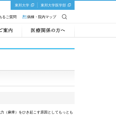
東邦大学
東邦大学医学部
あるご質問
病棟・院内マップ
脱⼒（⿇痺）をひき起こす原因としてもっとも