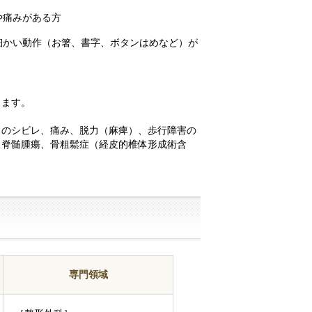
や痛みがある⽅
細かい動作（お箸、書字、ボタンはめなど）が
します。
）のシビレ、痛み、脱⼒（⿇痺）、歩⾏障害の
、脊髄腫瘍、⾻粗鬆症（経⽪的椎体形成術含
専門領域